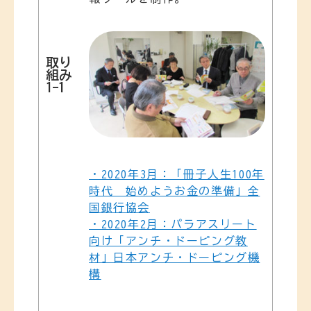
取り
組み
1-1
・2020年3月：「冊子人生100年
時代 始めようお金の準備」全
国銀行協会
・2020年2月：パラアスリート
向け「アンチ・ドーピング教
材」日本アンチ・ドーピング機
構