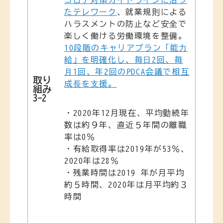
コロナ対策ガイドラインに沿っ
たテレワーク
、就業規則による
ハラスメントの防⽌など安全で
楽しく働ける労働環境を整備。
10段階のキャリアプラン「能⼒
給」を明確化し、毎⽇2回、毎
⽉1回、年2回のPDCA会議で相互
取り
成⻑を⽀援。
組み
3-2
・2020年12月現在、平均勤続年
数は約９年、直近５年間の離職
率は0％
・有給取得率は2019年が53％、
2020年は28％
・残業時間は2019 年が月平均
約５時間、2020年は月平均約３
時間