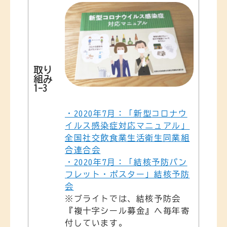
取り
組み
1-3
・2020年7月：「新型コロナウ
イルス感染症対応マニュアル」
全国社交飲食業生活衛生同業組
合連合会
・2020年7月：「結核予防パン
フレット・ポスター」結核予防
会
※ブライトでは、結核予防会
『複十字シール募金』へ毎年寄
付しています。