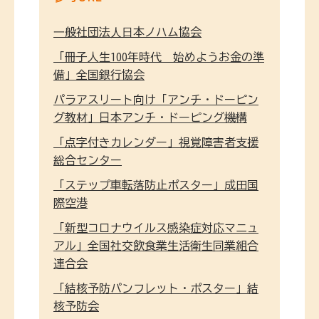
⼀般社団法⼈⽇本ノハム協会
「冊子人生100年時代 始めようお金の準
備」全国銀行協会
パラアスリート向け「アンチ・ドーピン
グ教材」日本アンチ・ドーピング機構
「点字付きカレンダー」視覚障害者支援
総合センター
「ステップ車転落防止ポスター」成田国
際空港
「新型コロナウイルス感染症対応マニュ
アル」全国社交飲食業生活衛生同業組合
連合会
「結核予防パンフレット・ポスター」結
核予防会