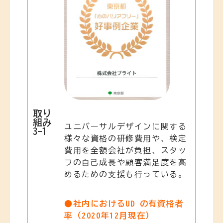
取り
組み
ユニバーサルデザインに関する
3-1
様々な資格の研修費⽤や、検定
費⽤を全額会社が負担、スタッ
フの⾃⼰成⻑や顧客満⾜度を⾼
めるための⽀援も⾏っている。
●社内におけるUD の有資格者
率（2020年12月現在）