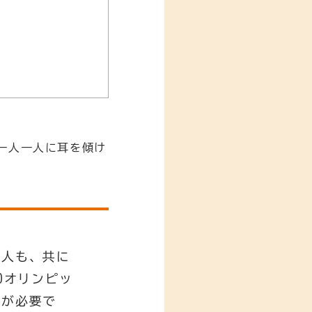
。
。
一人一人に耳を傾け
い人も、共に
0オリンピッ
化が必要で