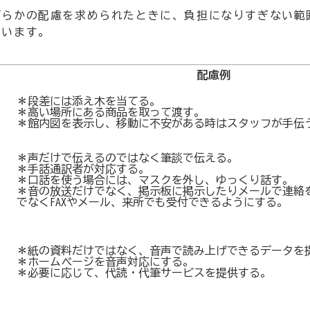
何らかの配慮を求められたときに、負担になりすぎない範
ています。
配慮例
＊段差には添え木を当てる。
＊高い場所にある商品を取って渡す。
＊館内図を表示し、移動に不安がある時はスタッフが手伝
＊声だけで伝えるのではなく筆談で伝える。
＊手話通訳者が対応する。
＊口話を使う場合には、マスクを外し、ゆっくり話す。
＊音の放送だけでなく、掲示板に掲示したりメールで連絡
でなくFAXやメール、来所でも受付できるようにする。
＊紙の資料だけではなく、音声で読み上げできるデータを
＊ホームページを音声対応にする。
＊必要に応じて、代読・代筆サービスを提供する。