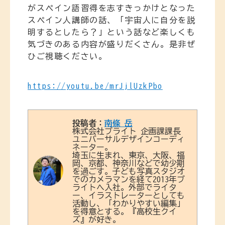
がスペイン語習得を志すきっかけとなった
スペイン人講師の話、「宇宙人に自分を説
明するとしたら？」という話など楽しくも
気づきのある内容が盛りだくさん。是非ぜ
ひご視聴ください。
https://youtu.be/mrJjlUzkPbo
投稿者：
南條 岳
株式会社ブライト 企画課課長
ユニバーサルデザインコーディ
ネーター。
埼玉に生まれ、東京、大阪、福
岡、京都、神奈川などで幼少期
を過ごす。子ども写真スタジオ
でのカメラマンを経て2013年ブ
ライトへ入社。外部でライタ
ー、イラストレーターとしても
活動し、「わかりやすい編集」
を得意とする。『高校生クイ
ズ』が好き。