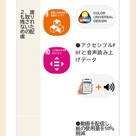
２．
誰
も取り
残され
ないた
めの配
慮
●
アクセシブルP
DFと音声読み上
げデータ
●
動画を配信し、
紙の使用量を50％
削減