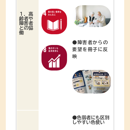
１．
高
齢者や
障害者
との協
働
●
障害者
からの
要望を冊子に反
映
●
色弱者にも区別
しやすい色使い