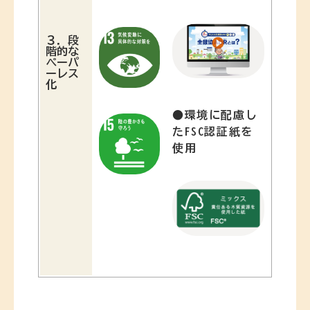
３．
段
階的な
ペーパ
ーレス
化
●
環境に配慮し
たFSC認証紙を
使用