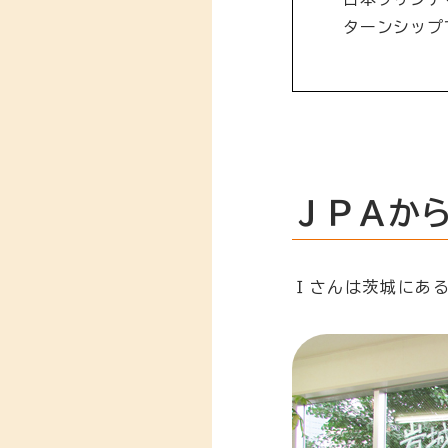
ターンシップ
ＪＰＡか
Ｉさんは茨城にあ