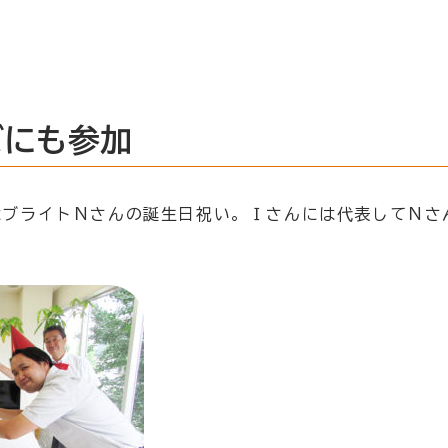
ズにも参加
はブライトＮさんの誕生日祝い。Ｉさんには代表してＮさ